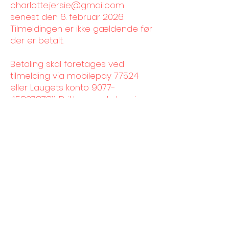
charlotte.jersie@gmail.com
senest den 6. februar 2026.
Tilmeldingen er ikke gældende før
der er betalt.
Betaling skal foretages ved
tilmelding via mobilepay 77524
eller Laugets konto
9077-
4582787811
. Drikkevarer købes i
baren
Beklager, men denne 
formular er nu lukket.