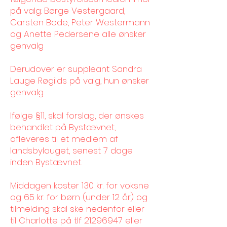
på valg: Børge Vestergaard,
Carsten Bode, Peter Westermann
og Anette Pedersene alle ønsker
genvalg
Derudover er suppleant Sandra
Lauge Røgilds på valg, hun ønsker
genvalg
Ifølge §11, skal forslag, der ønskes
behandlet på Bystævnet,
afleveres til et medlem af
landsbylauget, senest 7 dage
inden Bystævnet.
Middagen koster 130 kr. for voksne
og 65 kr. for børn (under 12 år) og
tilmelding skal ske nedenfor eller
til Charlotte på tlf
21296947
eller